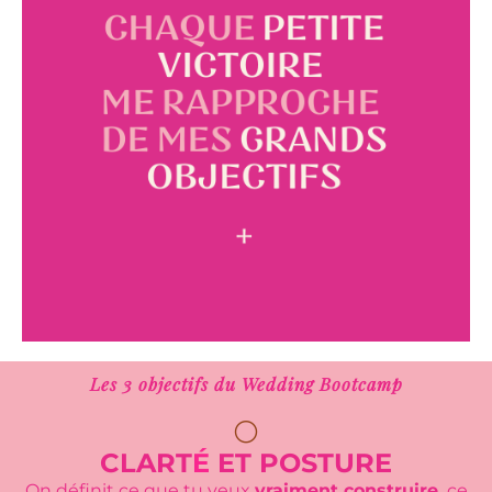
Les 3 objectifs du Wedding Bootcamp
⚪
CLART
É
ET POSTURE
On définit ce que tu veux
vraiment construire,
ce