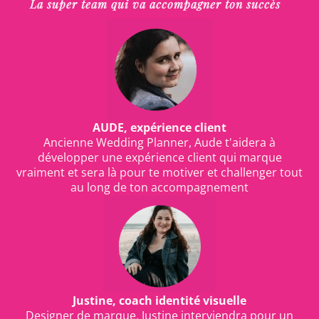
+
Créer une
expérience client plus fluide
dès
La super team qui va accompagner ton succès
?
+
Préparer ton business à accueillir un.e
le premier contact
+
Clarifier tes obligations juridiques et tes
collaborateur.trice et comprendre les
droits en tant que cheffe d’entreprise
différents
statuts possibles pour collaborer
+
Anticiper les tensions, les oublis et les
(prévoyance, indemnités kilométriques..)
demandes floues pour offrir un
+
Savoir
mener un entretien de recrutement
accompagnement plus pro, plus rassurant, et
avec plus de clarté
qui
donne envie de te recommander
+
Accueillir et faire grandir ton équipe en te
AUDE, expérience client
libérerant du temps sans perdre en qualité
Ancienne Wedding Planner, Aude t'aidera à
développer une expérience client qui marque
vraiment et sera là pour te motiver et challenger tout
au long de ton accompagnement
Justine, coach identité visuelle
Designer de marque, Justine interviendra pour un