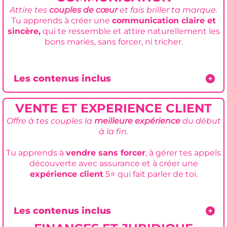
mariage ou chaque période intense.
Attire tes
couples de cœur
et fais briller ta marque.
+
Comprendre les
bons indicateurs à suivre
Tu apprends à créer une
communication claire et
+
Travailler ton
rapport à l’argent
, à la
pour arrêter de piloter ton activité “au feeling”
sincère,
qui te ressemble et attire naturellement les
réussite et à la
légitimité
pour arrêter de te
bons mariés, sans forcer, ni tricher.
freiner au moment de vendre, d’augmenter tes
+
Construire une organisation
simple et
prix ou de prendre ta place.
réaliste adaptée à ton chronotype et ta
façon naturelle de travailler
pour gérer tes
Les contenus inclus
semaines sans courir partout.
+
Clarifier ton positionnement pour que les bons
couples comprennent vite ce que tu fais, pour qui tu
+ Automatiser
les actions répétitives pour
VENTE ET EXPERIENCE CLIENT
le fais, et
pourquoi ils devraient te choisir toi.
gagner du temps
au quotidien
Offre à tes couples la
meilleure expérience
du début
+
Définir ton client idéal avec précision pour
créer
à la fin.
une communication qui attire vraiment les
bonnes demandes.
Tu apprends à
vendre sans forcer
, à gérer tes appels
découverte avec assurance et à créer une
+
Construire une
stratégie marketing lisible
pour
expérience client
5⭐ qui fait parler de toi.
que ton message, tes offres, ton tunnel, tes
supports, tes contenus et tes appels à l’action
travaillent dans le même sens
Les contenus inclus
+
Préparer tes rendez-vous découverte pour