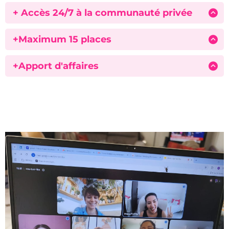
pour t’aider à passer à l’action dès maintenant, sans
+ Accès 24/7 à la communauté privée
t’éparpiller.
Un espace bienveillant où tu peux poser tes questions,
partager tes victoires (et tes galères), et sentir que tu fais
+Maximum 15 places
vraiment partie d’un cercle qui te tire vers le haut.
Pour laisser le temps à chacune de s'exprimer et de
progresser
+Apport d'affaires
Veille et partage d'opportunités pour développer tes
partenaires et clients