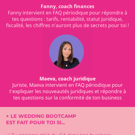
Fanny, coach finances
Fanny intervient en FAQ périodique pour répondre à
tes questions : tarifs, rentabilité, statut juridique,
fiscalité, les chiffres n'auront plus de secrets pour toi !
Maeva, coach juridique
Juriste, Maeva intervient en FAQ périodique pour
t'expliquer les nouveautés juridiques et répondre à
tes questions sur la conformité de ton business
+ LE WEDDING BOOTCAMP
EST FAIT POUR TOI SI...