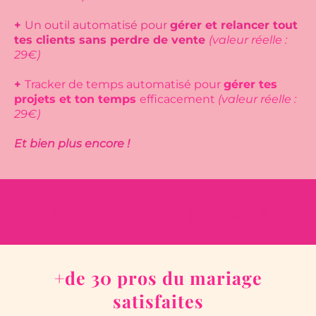
+
Un outil automatisé pour
gérer et relancer tout
tes clients sans perdre de vente
(valeur réelle :
29€)
+
Tracker de temps automatisé pour
gérer tes
projets et ton temps
efficacement
(valeur réelle :
29€)
Et bien plus encore !
Au fait, combien ça coute ?
+de 30 pros du mariage
satisfaites