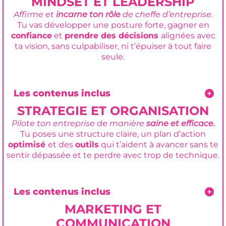
MINDSET ET LEADERSHIP
Affirme et
incarne ton rôle
de cheffe d’entreprise.
Tu vas développer une posture forte, gagner en
confiance
et
prendre des décisions
alignées avec
ta vision, sans culpabiliser, ni t’épuiser à tout faire
seule.
Les contenus inclus
+
Clarifier la vision de ton business : ce que tu
STRATEGIE ET ORGANISATION
veux construire
, ce que tu ne veux plus, et la
Pilote ton entreprise de manière
saine et efficace.
place que ton activité doit prendre dans ta vie.
Tu poses une structure claire, un plan d’action
optimisé
et des
outils
qui t’aident à avancer sans te
+
Reprendre
confiance
dans ton rôle de cheffe
sentir dépassée et te perdre avec trop de technique.
d’entreprise, surtout quand tu doutes, que tu
compares ou que tu as l’impression de ne
jamais en faire assez.
Les contenus inclus
+
Mieux
comprendre ton fonctionnement
+ Définir tes objectifs business
avec clarté en
MARKETING ET
naturel et apprendre à garder ton énergie
respectant ton équilibre pro/perso
et
sans finir totalement vidée après chaque
COMMUNICATION
priorités de développement