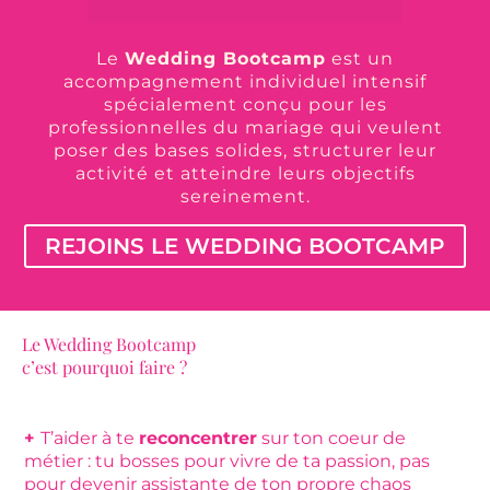
Le
Wedding Bootcamp
est un
accompagnement individuel intensif
spécialement conçu pour les
professionnelles du mariage qui veulent
poser des bases solides, structurer leur
activité et atteindre leurs objectifs
sereinement.
REJOINS LE WEDDING BOOTCAMP
Le Wedding Bootcamp
c’est pourquoi faire ?
+
T’aider à te
reconcentrer
sur ton coeur de
métier : tu bosses pour vivre de ta passion, pas
pour devenir assistante de ton propre chaos