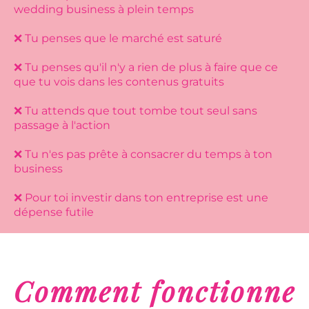
wedding business à plein temps
❌ Tu penses que le marché est saturé
❌ Tu penses qu'il n'y a rien de plus à faire que ce
que tu vois dans les contenus gratuits
❌ Tu attends que tout tombe tout seul sans
passage à l'action
❌ Tu n'es pas prête à consacrer du temps à ton
business
❌ Pour toi investir dans ton entreprise est une
dépense futile
Comment fonctionne